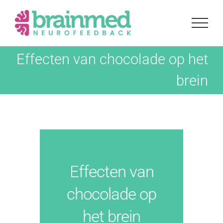
Ga
naar
inhoud
Effecten van chocolade op het
brein
Effecten van
chocolade op
het brein