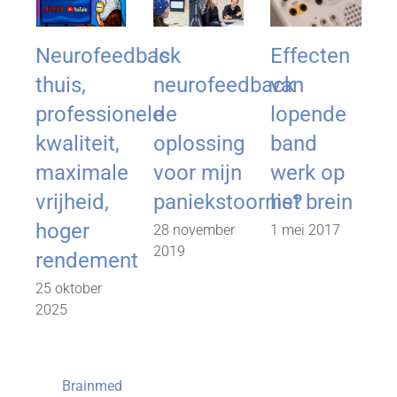
Neurofeedback
Is
Effecten
thuis,
neurofeedback
van
t
professionele
de
lopende
kwaliteit,
oplossing
band
k
maximale
voor mijn
werk op
vrijheid,
paniekstoornis?
het brein
v
hoger
28 november
1 mei 2017
2019
rendement
25 oktober
2
2025
2
Brainmed