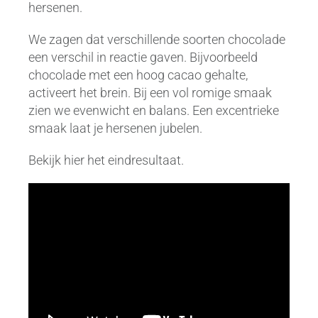
hersenen.
We zagen dat verschillende soorten chocolade
een verschil in reactie gaven. Bijvoorbeeld
chocolade met een hoog cacao gehalte,
activeert het brein. Bij een vol romige smaak
zien we evenwicht en balans. Een excentrieke
smaak laat je hersenen jubelen.
Bekijk hier het eindresultaat.