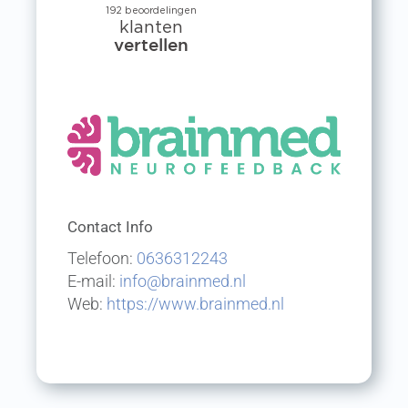
bereikbaar. Hij geeft dagelijks
feedback op de trainingen en
Madelon
wanneer iets niet lekker loopt,
probeert hij altijd met je mee
te denken. Het is echt
maatwerk wat Tim levert,
waarbij hij ook oprechte
interesse toont en samen met
jou werkt aan het doel.
Contact Info
Telefoon:
0636312243
Iris
E-mail:
info@brainmed.nl
Web:
https://www.brainmed.nl