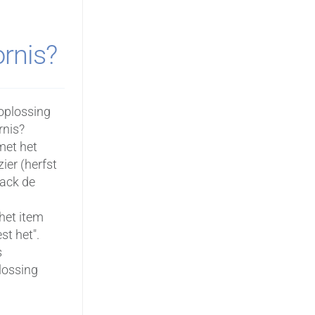
rnis?
oplossing
rnis?
met het
zier (herfst
back de
het item
st het".
s
lossing