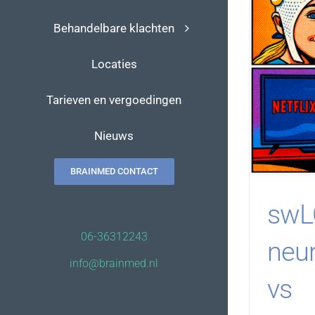
Behandelbare klachten
Locaties
Tarieven en vergoedingen
Nieuws
BRAINMED CONTACT
swL
06-36312243
neu
info@brainmed.nl
vs