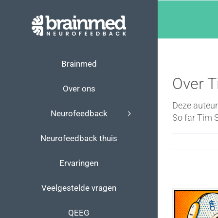
Ga
naar
inhoud
Brainmed
Over
T
Over ons
Deze auteur 
Neurofeedback
So far Tim S
Neurofeedback thuis
Ervaringen
Veelgestelde vragen
QEEG