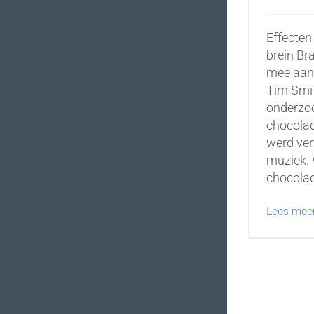
Effecten
brein Br
mee aan
Tim Smi
onderzoc
chocolad
werd ver
muziek. 
chocolade
Lees mee