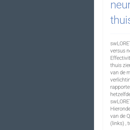
neu
thui
swLORET
versus n
Effectivi
thuis zi
van de m
verlicht
rapporte
hetzelfde
swLORET
Hieronde
van de Q
(links) ,