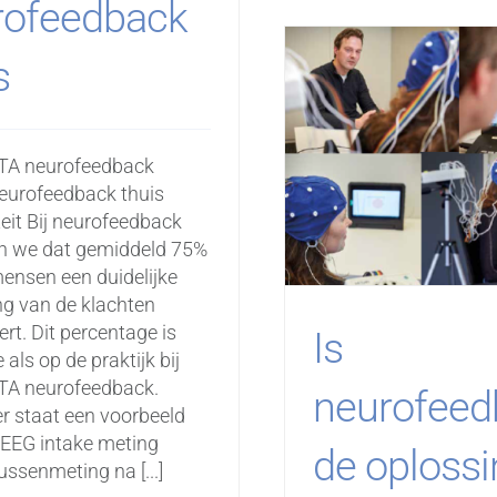
rofeedback
s
A neurofeedback
eurofeedback thuis
teit Bij neurofeedback
en we dat gemiddeld 75%
ensen een duidelijke
ing van de klachten
ert. Dit percentage is
Is
 als op de praktijk bij
A neurofeedback.
neurofeed
r staat een voorbeeld
EEG intake meting
de oplossi
 tussenmeting na [...]