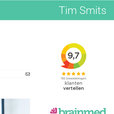
Tim Smits
E-
mail