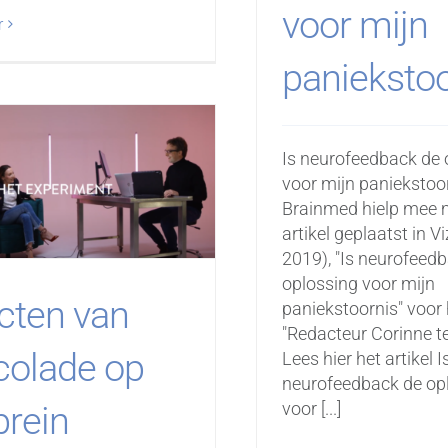
voor mijn
r
paniekstoo
Is neurofeedback de 
voor mijn paniekstoo
Brainmed hielp mee 
artikel geplaatst in Vi
2019), "Is neurofeed
oplossing voor mijn
cten van
paniekstoornis" voor 
"Redacteur Corinne te
colade op
Lees hier het artikel I
neurofeedback de op
voor [...]
brein