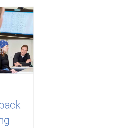
back
ng