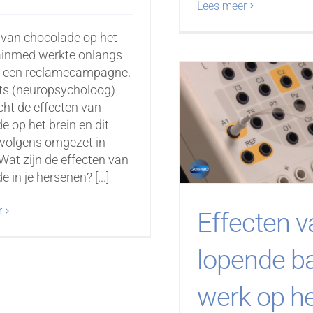
Lees meer
 van chocolade op het
ainmed werkte onlangs
 een reclamecampagne.
ts (neuropsycholoog)
ht de effecten van
e op het brein en dit
volgens omgezet in
Wat zijn de effecten van
 in je hersenen? [...]
r
Effecten v
lopende b
werk op h