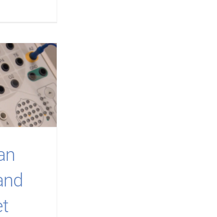
an
and
et