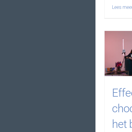
Lees mee
Effe
cho
het 