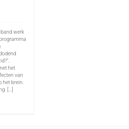
e band werk
tv programma
g
tdodend
d?".
met het
fecten van
 het brein.
. [...]